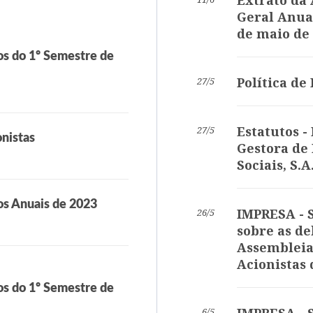
Extrato da
Geral Anual
de maio de
os do 1º Semestre de
Política d
27/5
Estatutos -
27/5
nistas
Gestora de 
Sociais, S.A
os Anuais de 2023
IMPRESA - S
26/5
sobre as de
Assembleia
Acionistas 
os do 1º Semestre de
6/5