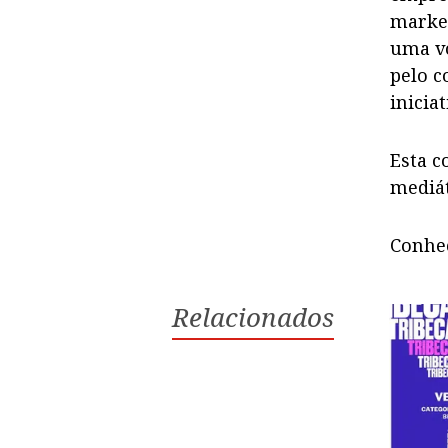
market
uma v
pelo c
iniciat
Esta c
mediát
Conheç
Relacionados