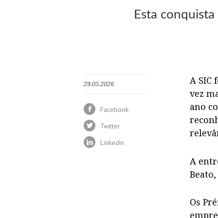
Esta conquista
A SIC 
29.05.2026
vez ma
ano co
Facebook
reconh
Twitter
relevâ
Linkedin
A entr
Beato,
Os Pré
empres